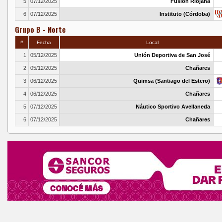
5
07/12/2025
Fusión Riojana
6
07/12/2025
Instituto (Córdoba)
Grupo B - Norte
#
Fecha
Local
1
05/12/2025
Unión Deportiva de San José
2
05/12/2025
Chañares
3
06/12/2025
Quimsa (Santiago del Estero)
4
06/12/2025
Chañares
5
07/12/2025
Náutico Sportivo Avellaneda
6
07/12/2025
Chañares