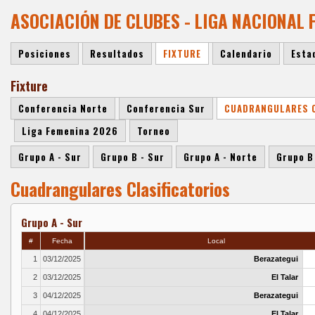
ASOCIACIÓN DE CLUBES - LIGA NACIONAL
Posiciones
Resultados
FIXTURE
Calendario
Esta
Fixture
Conferencia Norte
Conferencia Sur
CUADRANGULARES C
Liga Femenina 2026
Torneo
Grupo A - Sur
Grupo B - Sur
Grupo A - Norte
Grupo B
Cuadrangulares Clasificatorios
Grupo A - Sur
#
Fecha
Local
1
03/12/2025
Berazategui
2
03/12/2025
El Talar
3
04/12/2025
Berazategui
4
04/12/2025
El Talar